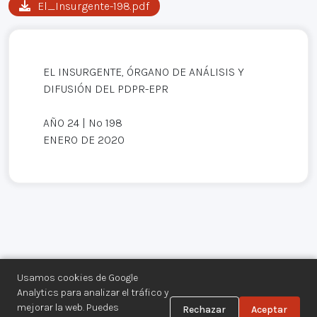
El_Insurgente-198.pdf
EL INSURGENTE, ÓRGANO DE ANÁLISIS Y
DIFUSIÓN DEL PDPR-EPR
AÑO 24 | Nº 198
ENERO DE 2020
Usamos cookies de Google
Analytics para analizar el tráfico y
mejorar la web. Puedes
Rechazar
Aceptar
Centro de Documentación de los