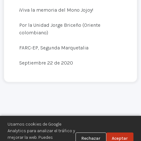
¡Viva la memoria del Mono Jojoy!
Por la Unidad Jorge Briceño (Oriente
colombiano)
FARC-EP, Segunda Marquetalia
Septiembre 22 de 2020
Usamos cookies de Google
Analytics para analizar el tráfico y
mejorar la web. Puedes
Rechazar
Aceptar
Centro de Documentación de los