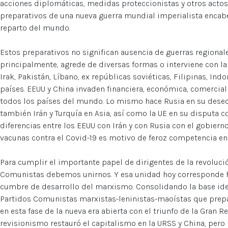
acciones diplomáticas, medidas proteccionistas y otros actos
preparativos de una nueva guerra mundial imperialista encab
reparto del mundo.
Estos preparativos no significan ausencia de guerras regionale
principalmente, agrede de diversas formas o interviene con la O
Irak, Pakistán, Líbano, ex repúblicas soviéticas, Filipinas, Ind
países. EEUU y China invaden financiera, económica, comerci
todos los países del mundo. Lo mismo hace Rusia en su deseo 
también Irán y Turquía en Asia, así como la UE en su disputa c
diferencias entre los EEUU con Irán y con Rusia con el gobiern
vacunas contra el Covid-19 es motivo de feroz competencia ent
Para cumplir el importante papel de dirigentes de la revoluci
Comunistas debemos unirnos. Y esa unidad hoy corresponde h
cumbre de desarrollo del marxismo. Consolidando la base ide
Partidos Comunistas marxistas-leninistas-maoístas que prepa
en esta fase de la nueva era abierta con el triunfo de la Gran R
revisionismo restauró el capitalismo en la URSS y China, pero 