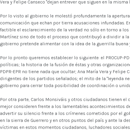
Vera y Felipe Canseco "dejan entrever que siguen en la misma 
Por lo visto al gobierno le molestó profundamente la apertur
comunicación que echan por tierra acusaciones infundadas. E
factible el esclarecimiento de la verdad no sólo en torno a lo
Martínez sino de todo el proceso que contribuyó a dividir a la 
gobierno pretende alimentar con la idea de la guerrilla buena 
Por lo pronto queremos establecer lo siguiente: el PROCUP-PD
políticas; la historia de la fusión de éstas y otras organizaci
PDPR-EPR no tiene nada que ocultar; Ana María Vera y Felipe 
dirigentes de los partidos señalados; el mito de la "leyenda ne
gobierno para cerrar toda posibilidad de coordinación o unida
Por otra parte, Carlos Monsiváis y otros ciudadanos tienen el d
mejor consideren frente a los lamentables acontecimientos d
advertir su silencio frente a los crímenes cometidos por el gob
en la sierra de Guerrero y en otros puntos del país y ante la d
víctimas en estos momentos ciudadanos, luchadores sociales