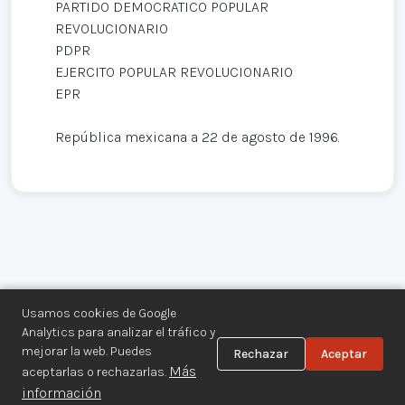
PARTIDO DEMOCRATICO POPULAR
REVOLUCIONARIO
PDPR
EJERCITO POPULAR REVOLUCIONARIO
EPR
República mexicana a 22 de agosto de 1996.
Usamos cookies de Google
Analytics para analizar el tráfico y
mejorar la web. Puedes
Rechazar
Aceptar
Centro de Documentación de los
Más
aceptarlas o rechazarlas.
Movimientos Armados©
información
Aviso legal
·
Privacidad
·
Gestionar cookies