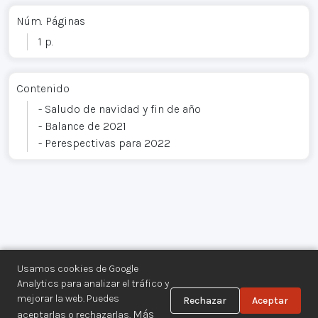
Núm. Páginas
1 p.
Contenido
- Saludo de navidad y fin de año
- Balance de 2021
- Perespectivas para 2022
Usamos cookies de Google
Analytics para analizar el tráfico y
mejorar la web. Puedes
Rechazar
Aceptar
Centro de Documentación de los
Más
aceptarlas o rechazarlas.