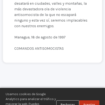
desatará en ciudades, valles y montañas, la
más devastadora ola de violencia
antisomocista de la que no escapará
ninguno y esta vez sí, seremos implacables
con nuestros enemigos.
Managua, 18 de agosto de 1997
COMANDOS ANTISOMOCISTAS
Usamos cookies de Google
Analytics para analizar el tráfico y
mejorar la web. Puedes
Rechazar
Aceptar