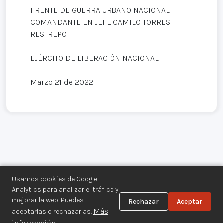
FRENTE DE GUERRA URBANO NACIONAL
COMANDANTE EN JEFE CAMILO TORRES
RESTREPO
EJÉRCITO DE LIBERACIÓN NACIONAL
Marzo 21 de 2022
Usamos cookies de Google
Analytics para analizar el tráfico y
mejorar la web. Puedes
Rechazar
Aceptar
Centro de Documentación de los
Más
aceptarlas o rechazarlas.
Movimientos Armados©
información