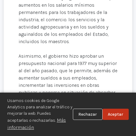
aumentos en los salarios mínimos
permanentes para los trabajadores de la
industria, el comercio. los servicios y la
actividad agropecuaria y en los sueldos y
aguinaldos de los empleados del Estado,
incluidos los maestros.
Asimismo, el gobierno hizo aprobar un
presupuesto nacional para 1977 muy superior
al del año pasado, que le permite, además de
aumentar sueldos a sus empleados,
incrementar las inversiones en obras
publicas y ponerse en situación de absorber
una parte del extenso desempleo,
Usamos cookies de Google
especialmente en actividades de la
Analytics para analizar el tráfico y
mejorar la web. Puedes
construcción.
Rechazar
Aceptar
Más
aceptarlas o rechazarlas.
información
A consecuencia del incremento de los