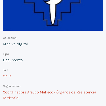
Colección
Archivo digital
Tipo
Documento
País
Chile
Organización
Coordinadora Arauco Malleco - Órganos de Resistencia
Territorial