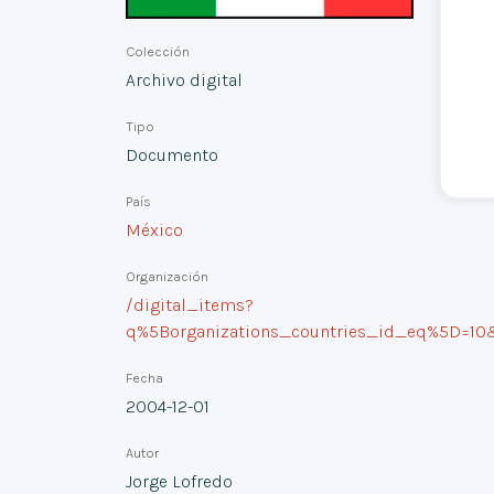
Colección
Archivo digital
Tipo
Documento
País
México
Organización
/digital_items?
q%5Borganizations_countries_id_eq%5D=1
Fecha
2004-12-01
Autor
Jorge Lofredo