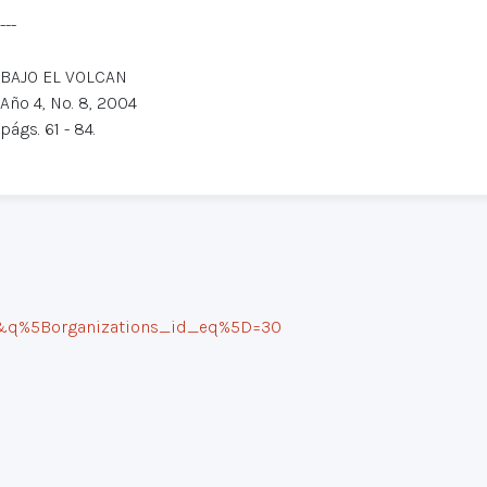
---
BAJO EL VOLCAN
Año 4, No. 8, 2004
págs. 61 - 84.
0&q%5Borganizations_id_eq%5D=30