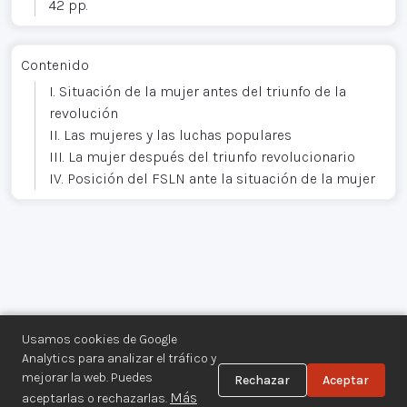
42 pp.
Contenido
I. Situación de la mujer antes del triunfo de la
revolución
II. Las mujeres y las luchas populares
III. La mujer después del triunfo revolucionario
IV. Posición del FSLN ante la situación de la mujer
Usamos cookies de Google
Analytics para analizar el tráfico y
mejorar la web. Puedes
Rechazar
Aceptar
Centro de Documentación de los
Más
aceptarlas o rechazarlas.
Movimientos Armados©