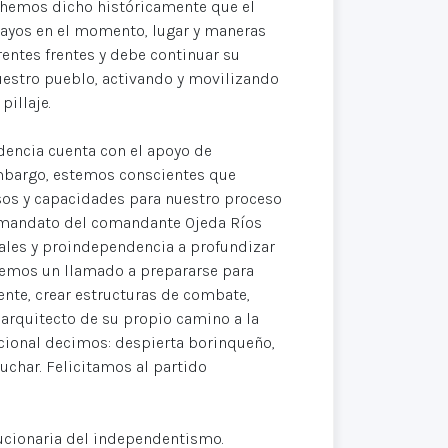
 hemos dicho históricamente que el
acayos en el momento, lugar y maneras
rentes frentes y debe continuar su
estro pueblo, activando y movilizando
 pillaje.
encia cuenta con el apoyo de
embargo, estemos conscientes que
sos y capacidades para nuestro proceso
al mandato del comandante Ojeda Ríos
ales y proindependencia a profundizar
acemos un llamado a prepararse para
ente, crear estructuras de combate,
l arquitecto de su propio camino a la
acional decimos: despierta borinqueño,
uchar. Felicitamos al partido
ucionaria del independentismo.