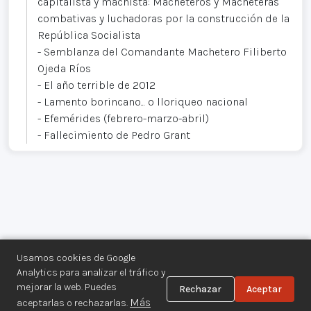
capitalista y machista: Macheteros y Macheteras
combativas y luchadoras por la construcción de la
República Socialista
- Semblanza del Comandante Machetero Filiberto
Ojeda Ríos
- El año terrible de 2012
- Lamento borincano... o lloriqueo nacional
- Efemérides (febrero-marzo-abril)
- Fallecimiento de Pedro Grant
Usamos cookies de Google
Analytics para analizar el tráfico y
mejorar la web. Puedes
Rechazar
Aceptar
Centro de Documentación de los
Más
aceptarlas o rechazarlas.
Movimientos Armados©