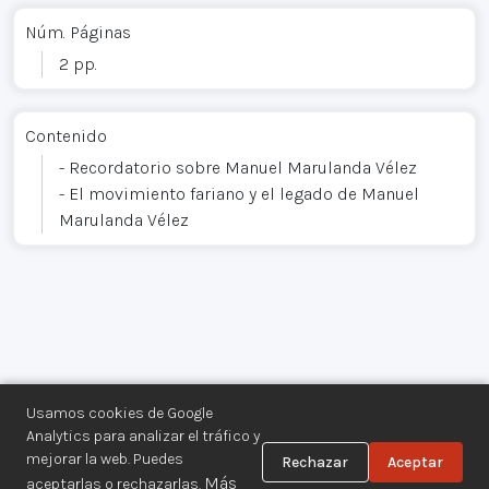
Núm. Páginas
2 pp.
Contenido
- Recordatorio sobre Manuel Marulanda Vélez
- El movimiento fariano y el legado de Manuel
Marulanda Vélez
Usamos cookies de Google
Analytics para analizar el tráfico y
mejorar la web. Puedes
Rechazar
Aceptar
Centro de Documentación de los
Más
aceptarlas o rechazarlas.