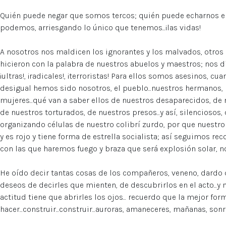
Quién puede negar que somos tercos; quién puede echarnos e
podemos, arriesgando lo único que tenemos...¡las vidas!
A nosotros nos maldicen los ignorantes y los malvados, otros
hicieron con la palabra de nuestros abuelos y maestros; nos di
¡ultras!, ¡radicales!, ¡terroristas! Para ellos somos asesinos, c
desigual hemos sido nosotros, el pueblo...nuestros hermanos, 
mujeres...qué van a saber ellos de nuestros desaparecidos, de 
de nuestros torturados, de nuestros presos...y así, silencioso
organizando células de nuestro colibrí zurdo, por que nuestro 
y es rojo y tiene forma de estrella socialista; así seguimos re
con las que haremos fuego y braza que será explosión solar, no
He oído decir tantas cosas de los compañeros, veneno, dardo 
deseos de decirles que mienten, de descubrirlos en el acto...y 
actitud tiene que abrirles los ojos... recuerdo que la mejor form
hacer...construir...construir...auroras, amaneceres, mañanas, sonri