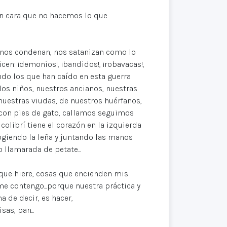
n cara que no hacemos lo que
 nos condenan, nos satanizan como lo
cen: ¡demonios!, ¡bandidos!, ¡robavacas!,
uando los que han caído en esta guerra
los niños, nuestros ancianos, nuestras
nuestras viudas, de nuestros huérfanos,
s, con pies de gato, callamos seguimos
colibrí tiene el corazón en la izquierda
cogiendo la leña y juntando las manos
 llamarada de petate...
que hiere, cosas que encienden mis
me contengo...porque nuestra práctica y
a de decir, es hacer,
sas, pan...