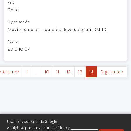
País
Chile
Organización
Movimiento de Izquierda Revolucionaria (MIR)
Fecha
2015-10-07
‹ Anterior
1
…
10
11
12
13
14
Siguiente ›
Usamos cookies de Google
Analytics para analizar el tráfico y