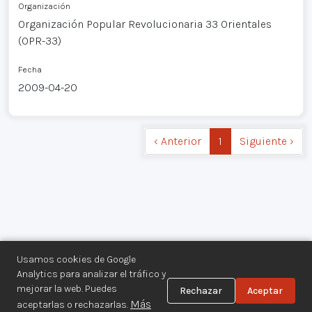
Organización
Organización Popular Revolucionaria 33 Orientales
(OPR-33)
Fecha
2009-04-20
‹ Anterior
1
Siguiente ›
Usamos cookies de Google
Analytics para analizar el tráfico y
mejorar la web. Puedes
Rechazar
Aceptar
Centro de Documentación de los
Más
aceptarlas o rechazarlas.
Movimientos Armados©