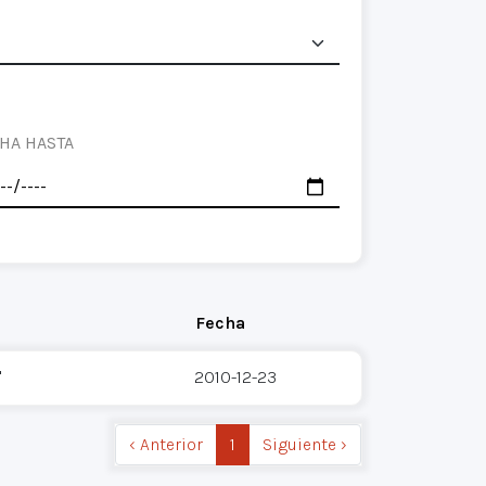
HA HASTA
Fecha
'
2010-12-23
‹ Anterior
1
Siguiente ›