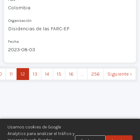
Colombia
Organización
Disidencias de las FARC-EP
Fecha
2023-08-03
0
11
12
13
14
15
16
…
256
Siguiente ›
Usamos cookies de Google
Analytics para analizar el tráfico y