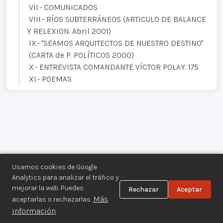
VII.- COMUNICADOS
VIII.- RÍOS SUBTERRÁNEOS (ARTICULO DE BALANCE
Y RELEXION. Abril 2001)
IX.- "SEAMOS ARQUITECTOS DE NUESTRO DESTINO"
(CARTA de P. POLÍTICOS 2000)
X.- ENTREVISTA COMANDANTE VÍCTOR POLAY. 175
XI.- POEMAS
Usamos cookies de Google
Analytics para analizar el tráfico y
mejorar la web. Puedes
Rechazar
Aceptar
Centro de Documentación de los
Más
aceptarlas o rechazarlas.
Movimientos Armados©
información
Aviso legal
·
Privacidad
·
Gestionar cookies