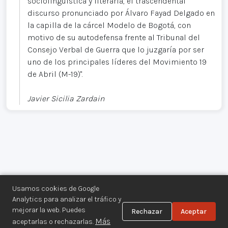
sociolingüística y literaria, el trascendental
discurso pronunciado por Álvaro Fayad Delgado en
la capilla de la cárcel Modelo de Bogotá, con
motivo de su autodefensa frente al Tribunal del
Consejo Verbal de Guerra que lo juzgaría por ser
uno de los principales líderes del Movimiento 19
de Abril (M-19)".
Javier Sicilia Zardain
Usamos cookies de Google
Analytics para analizar el tráfico y
mejorar la web. Puedes
Rechazar
Aceptar
Centro de Documentación de los
Más
aceptarlas o rechazarlas.
Movimientos Armados©