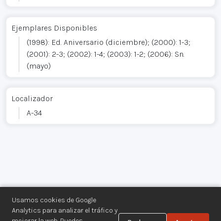
Ejemplares Disponibles
(1998): Ed. Aniversario (diciembre); (2000): 1-3;
(2001): 2-3; (2002): 1-4; (2003): 1-2; (2006): Sn.
(mayo)
Localizador
A-34
Usamos cookies de Google
Analytics para analizar el tráfico y
mejorar la web. Puedes