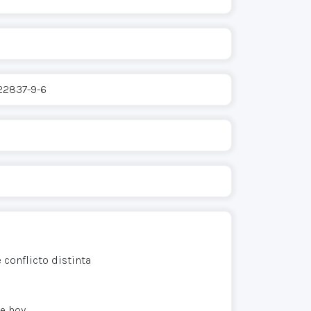
-22837-9-6
 conflicto distinta
de hoy