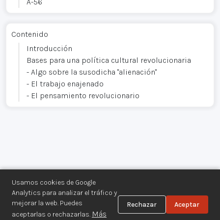
A-56
Contenido
Introducción
Bases para una política cultural revolucionaria
- Algo sobre la susodicha "alienación"
- El trabajo enajenado
- El pensamiento revolucionario
Usamos cookies de Google
Analytics para analizar el tráfico y
mejorar la web. Puedes
Rechazar
Aceptar
Centro de Documentación de los
Más
aceptarlas o rechazarlas.
Movimientos Armados©