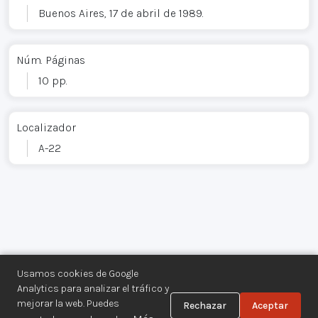
Buenos Aires, 17 de abril de 1989.
Núm. Páginas
10 pp.
Localizador
A-22
Usamos cookies de Google
Analytics para analizar el tráfico y
mejorar la web. Puedes
Rechazar
Aceptar
Centro de Documentación de los