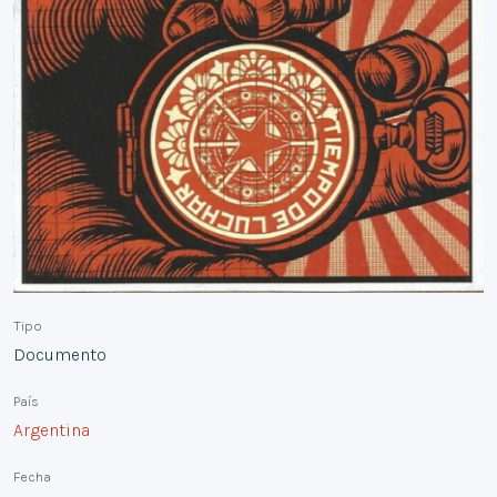
Tipo
Documento
País
Argentina
Fecha