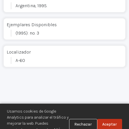
Argentina, 1995.
Ejemplares Disponibles
(1995): no. 3
Localizador
A-60
Usamos cookies de Google
Analytics para analizar el tráfico y
mejorar la web. Puedes
Rechazar
Aceptar
Centro de Documentación de los