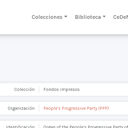
Colecciones
Biblioteca
CeDe
Colección
Fondos impresos
Organización
People’s Progressive Party (PPP)
Identificación
Organ of the People’s Progressive Party o