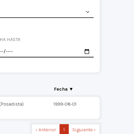
HA HASTA
Fecha ▼
(Posadista)
1999-08-01
‹ Anterior
1
Siguiente ›