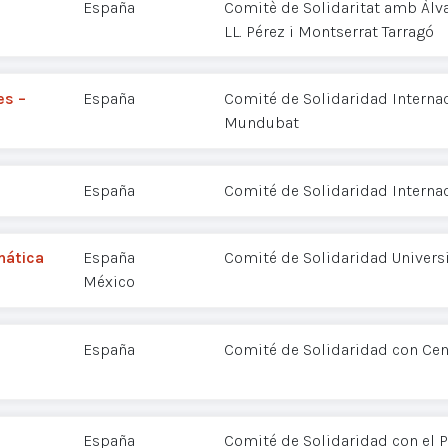
España
Comitè de Solidaritat amb Àlvar 
LL. Pérez i Montserrat Tarragó
es –
España
Comité de Solidaridad Interna
Mundubat
España
Comité de Solidaridad Interna
mática
España
Comité de Solidaridad Universi
México
España
Comité de Solidaridad con Ce
España
Comité de Solidaridad con el P