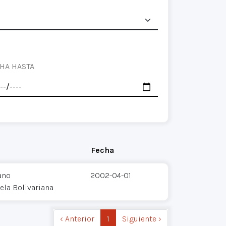
HA HASTA
Fecha
ano
2002-04-01
ela Bolivariana
‹ Anterior
1
Siguiente ›