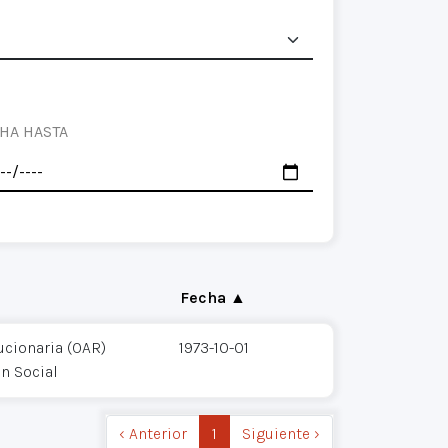
HA HASTA
Fecha ▲
ucionaria (OAR)
1973-10-01
ón Social
‹ Anterior
1
Siguiente ›