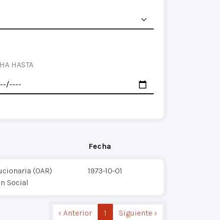
HA HASTA
Fecha
ucionaria (OAR)
1973-10-01
ón Social
‹ Anterior
1
Siguiente ›