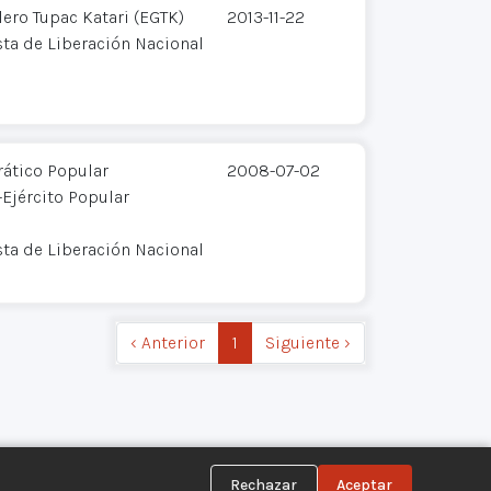
llero Tupac Katari (EGTK)
2013-11-22
sta de Liberación Nacional
ático Popular
2008-07-02
Ejército Popular
sta de Liberación Nacional
‹ Anterior
1
Siguiente ›
Rechazar
Aceptar