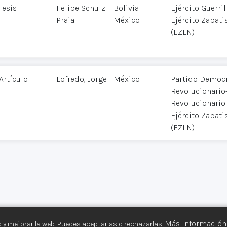
Tesis
Felipe Schulz
Bolivia
Ejército Guerri
Praia
México
Ejército Zapati
(EZLN)
Artículo
Lofredo, Jorge
México
Partido Democr
Revolucionario-
Revolucionario
Ejército Zapati
(EZLN)
Más información
 y mejorar la web. Puedes aceptarlas o rechazarlas.
s Armados©