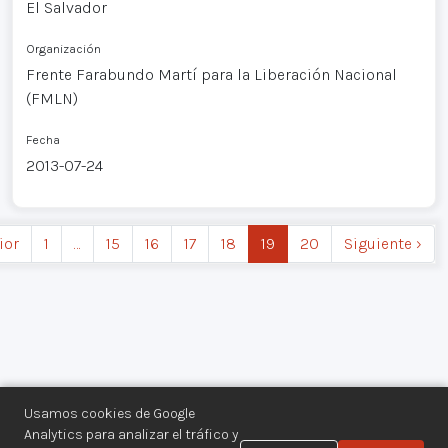
El Salvador
Organización
Frente Farabundo Martí para la Liberación Nacional
(FMLN)
Fecha
2013-07-24
ior
1
…
15
16
17
18
19
20
Siguiente ›
Usamos cookies de Google
Analytics para analizar el tráfico y