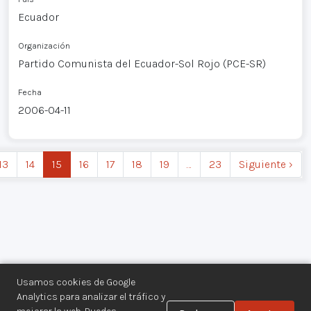
Ecuador
Organización
Partido Comunista del Ecuador-Sol Rojo (PCE-SR)
Fecha
2006-04-11
13
14
15
16
17
18
19
…
23
Siguiente ›
Usamos cookies de Google
Analytics para analizar el tráfico y