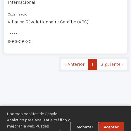
Internacional
Organización
Alliance Révolutionnaire Caraïbe (ARC)
Fecha
1983-08-30
‹ Anterior
1
Siguiente ›
Usamos cookies de Google
Analytics para analizar el tráfico y
mejorar la web. Puedes
Rechazar
Aceptar
Centro de Documentación de los