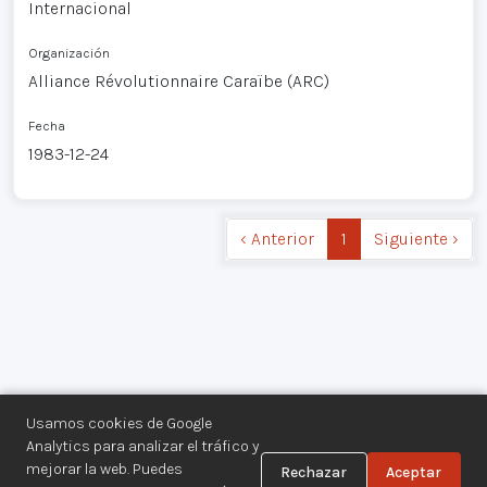
Internacional
Organización
Alliance Révolutionnaire Caraïbe (ARC)
Fecha
1983-12-24
‹ Anterior
1
Siguiente ›
Usamos cookies de Google
Analytics para analizar el tráfico y
mejorar la web. Puedes
Rechazar
Aceptar
Centro de Documentación de los