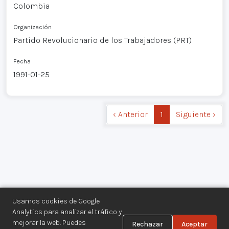
Colombia
Organización
Partido Revolucionario de los Trabajadores (PRT)
Fecha
1991-01-25
‹ Anterior
1
Siguiente ›
Usamos cookies de Google
Analytics para analizar el tráfico y
mejorar la web. Puedes
Rechazar
Aceptar
Centro de Documentación de los