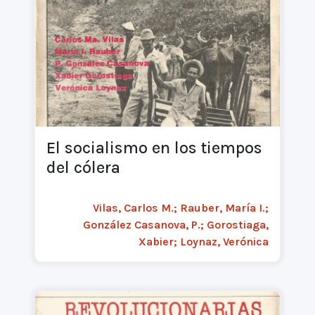
El socialismo en los tiempos
del cólera
Vilas, Carlos M.; Rauber, María I.;
González Casanova, P.; Gorostiaga,
Xabier; Loynaz, Verónica