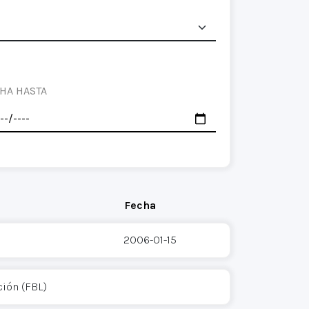
HA HASTA
Fecha
2006-01-15
ción (FBL)