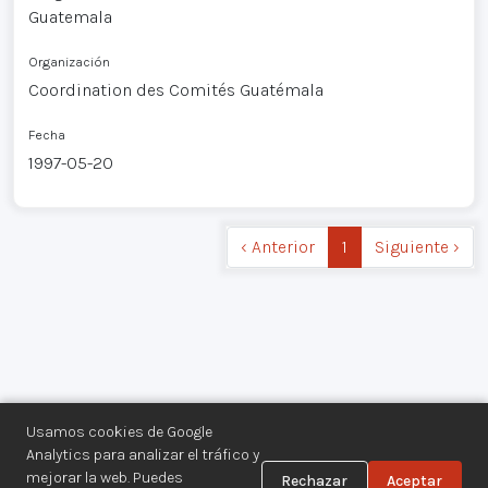
Guatemala
Organización
Coordination des Comités Guatémala
Fecha
1997-05-20
‹ Anterior
1
Siguiente ›
Usamos cookies de Google
Analytics para analizar el tráfico y
mejorar la web. Puedes
Rechazar
Aceptar
Centro de Documentación de los