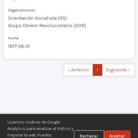
Organizaciones
Orientación Socialista (OS)
Grupo Obrero Revolucionario (GOR)
Fecha
1977-06-21
‹ Anterior
1
Siguiente ›
Usamos cookies de Google
Analytics para analizar el tráfico y
mejorar la web. Puedes
Rechazar
Aceptar
Centro de Documentación de los