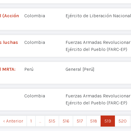
l (Acción
Colombia
Ejército de Liberación Nacional
as luchas
Colombia
Fuerzas Armadas Revolucionar
Ejército del Pueblo (FARC-EP)
l MRTA:
Perú
General [Perú]
Colombia
Fuerzas Armadas Revolucionar
Ejército del Pueblo (FARC-EP)
‹ Anterior
1
…
515
516
517
518
519
520