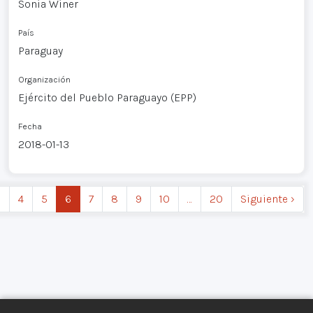
Sonia Winer
País
Paraguay
Organización
Ejército del Pueblo Paraguayo (EPP)
Fecha
2018-01-13
3
4
5
6
7
8
9
10
…
20
Siguiente ›