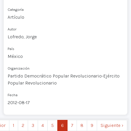
Categoría
Artículo
Autor
Lofredo, Jorge
País
México
Organización
Partido Democrático Popular Revolucionario-Ejército
Popular Revolucionario
Fecha
2012-08-17
ior
1
2
3
4
5
6
7
8
9
Siguiente ›