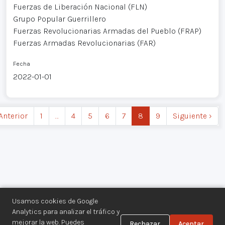
Fuerzas de Liberación Nacional (FLN)
Grupo Popular Guerrillero
Fuerzas Revolucionarias Armadas del Pueblo (FRAP)
Fuerzas Armadas Revolucionarias (FAR)
Fecha
2022-01-01
 Anterior
1
…
4
5
6
7
8
9
Siguiente ›
Usamos cookies de Google
Analytics para analizar el tráfico y
mejorar la web. Puedes
Rechazar
Aceptar