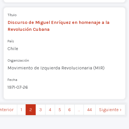
Título
Discurso de Miguel Enríquez en homenaje a la
Revolución Cubana
País
Chile
Organización
Movimiento de Izquierda Revolucionaria (MIR)
Fecha
1971-07-26
nterior
1
2
3
4
5
6
…
44
Siguiente ›