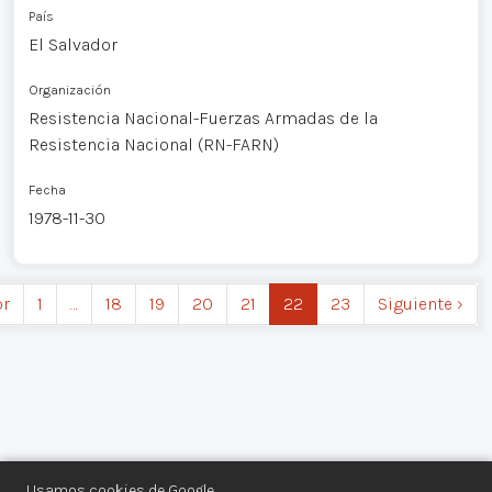
País
El Salvador
Organización
Resistencia Nacional-Fuerzas Armadas de la
Resistencia Nacional (RN-FARN)
Fecha
1978-11-30
or
1
…
18
19
20
21
22
23
Siguiente ›
Usamos cookies de Google